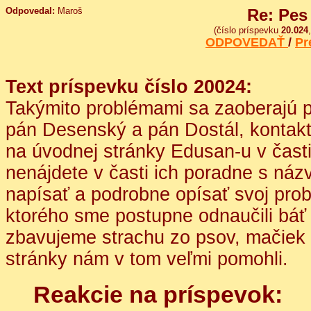
Odpovedal:
Maroš
Re: Pes 
(číslo príspevku
20.024
ODPOVEDAŤ
/
Pr
Text príspevku číslo 20024:
Takýmito problémami sa zaoberajú p
pán Desenský a pán Dostál, kontakt
na úvodnej stránky Edusan-u v čast
nenájdete v časti ich poradne s náz
napísať a podrobne opísať svoj pro
ktorého sme postupne odnaučili báť 
zbavujeme strachu zo psov, mačiek 
stránky nám v tom veľmi pomohli.
Reakcie na príspevok: