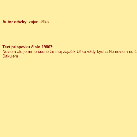
Autor otázky:
zajac-Uško
Text príspevku číslo 19867:
Neviem ale je mi to čudne že moj zajačik Uško vždy kýcha.No neviem od čo
Dakujem