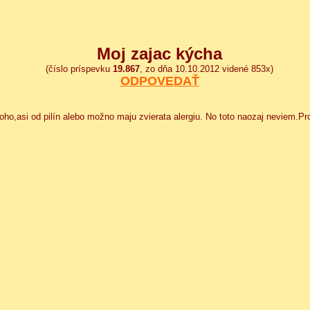
Moj zajac kýcha
(číslo príspevku
19.867
, zo dňa 10.10.2012 videné 853x)
ODPOVEDAŤ
ho,asi od pilín alebo možno maju zvierata alergiu. No toto naozaj neviem.P