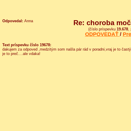
Odpovedal:
Anna
Re: choroba moč
(číslo príspevku
19.678
,
ODPOVEDAŤ
/
Pre
Text príspevku číslo 19678:
dakujem za odpoved ,medzitým som našla pár rád v poradni,vraj je to častý j
je to preč....ale vdaka!