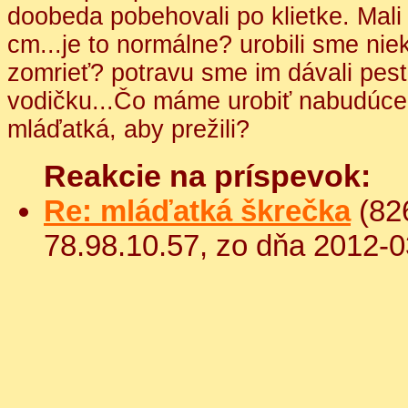
doobeda pobehovali po klietke. Mali u
cm...je to normálne? urobili sme ni
zomrieť? potravu sme im dávali pestr
vodičku...Čo máme urobiť nabudúce
mláďatká, aby prežili?
Reakcie na príspevok:
Re: mláďatká škrečka
(826
78.98.10.57, zo dňa 2012-0