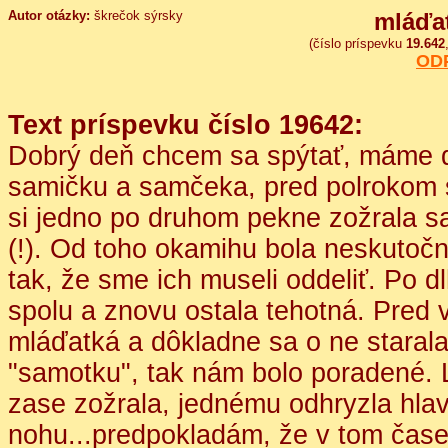
Autor otázky:
škrečok sýrsky
mláďa
(číslo príspevku
19.642
OD
Text príspevku číslo 19642:
Dobrý deň chcem sa spýtať, máme d
samičku a samčeka, pred polrokom s
si jedno po druhom pekne zožrala s
(!). Od toho okamihu bola neskutoč
tak, že sme ich museli oddeliť. Po d
spolu a znovu ostala tehotná. Pred 
mláďatká a dôkladne sa o ne staral
"samotku", tak nám bolo poradené. 
zase zožrala, jednému odhryzla hla
nohu...predpokladám, že v tom čase 