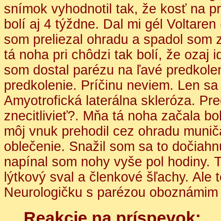
snímok vyhodnotil tak, že kosť na p
bolí aj 4 týždne. Dal mi gél Voltaren
som preliezal ohradu a spadol som 
tá noha pri chôdzi tak bolí, že ozaj
som dostal parézu na ľavé predkoleni
predkolenie. Príčinu neviem. Len s
Amyotrofická laterálna skleróza. P
znecitlivieť?. Mňa tá noha začala bo
môj vnuk prehodil cez ohradu munič
oblečenie. Snažil som sa to dočiahn
napínal som nohy vyše pol hodiny. 
lýtkový sval a členkové šľachy. Ale 
Neurologičku s parézou oboznámim pr
Reakcie na príspevok: