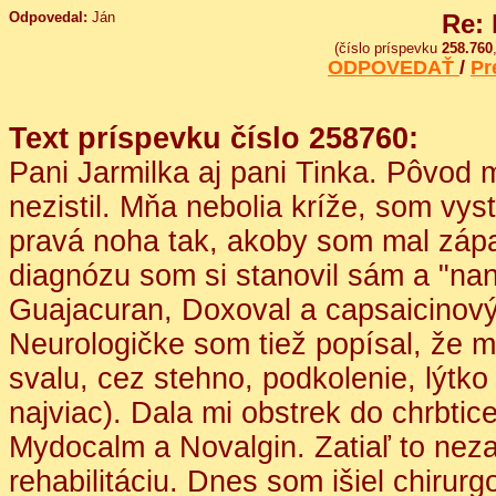
Odpovedal:
Ján
Re:
(číslo príspevku
258.760
ODPOVEDAŤ
/
Pr
Text príspevku číslo 258760:
Pani Jarmilka aj pani Tinka. Pôvod 
nezistil. Mňa nebolia kríže, som vys
pravá noha tak, akoby som mal zápa
diagnózu som si stanovil sám a "na
Guajacuran, Doxoval a capsaicinový
Neurologičke som tiež popísal, že m
svalu, cez stehno, podkolenie, lýtk
najviac). Dala mi obstrek do chrbtic
Mydocalm a Novalgin. Zatiaľ to nez
rehabilitáciu. Dnes som išiel chirur