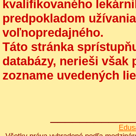
kvalifikovaného lekár
predpokladom užívania 
voľnopredajného.
Táto stránka sprístupň
databázy, nerieši však
zozname uvedených lie
___________
Edus
Všetky práva vyhradené podľa medzináro