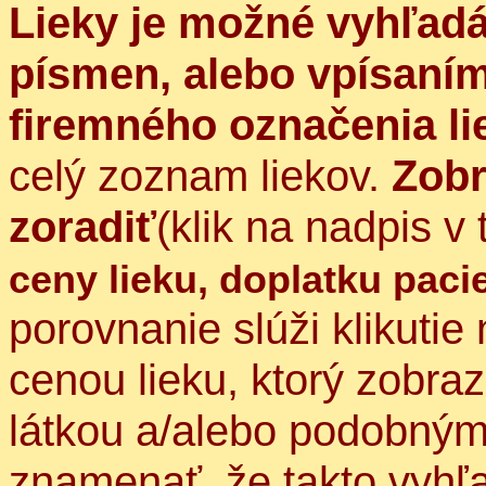
Lieky je možné vyhľad
písmen, alebo vpísaním
firemného označenia lie
celý zoznam liekov.
Zobr
zoradiť
(klik na nadpis v
ceny lieku, doplatku paci
porovnanie slúži klikutie
cenou lieku, ktorý zobraz
látkou a/alebo podobným
znamenať, že takto vyhľa